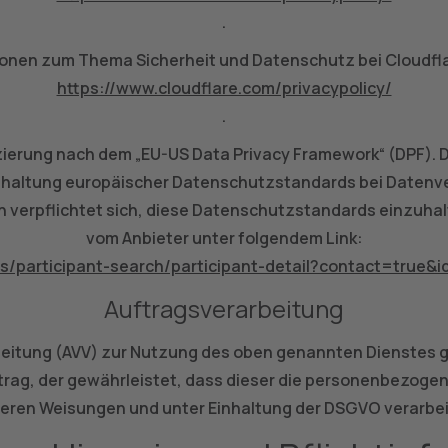
.
onen zum Thema Sicherheit und Datenschutz bei Cloudflar
https://www.cloudflare.com/privacypolicy/
.
zierung nach dem „EU-US Data Privacy Framework“ (DPF). 
inhaltung europäischer Datenschutzstandards bei Datenver
 verpflichtet sich, diese Datenschutzstandards einzuhalt
vom Anbieter unter folgendem Link:
/s/participant-search/participant-detail?contact=tru
Auftragsverarbeitung
beitung (AVV) zur Nutzung des oben genannten Dienstes ge
trag, der gewährleistet, dass dieser die personenbezoge
eren Weisungen und unter Einhaltung der DSGVO verarbei