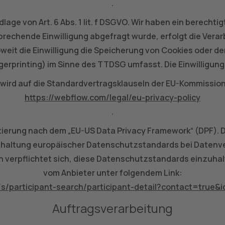
.
ge von Art. 6 Abs. 1 lit. f DSGVO. Wir haben ein berechti
rechende Einwilligung abgefragt wurde, erfolgt die Verar
soweit die Einwilligung die Speicherung von Cookies oder d
gerprinting) im Sinne des TTDSG umfasst. Die Einwilligung 
wird auf die Standardvertragsklauseln der EU-Kommission g
https://webflow.com/legal/eu-privacy-policy
.
zierung nach dem „EU-US Data Privacy Framework“ (DPF). 
inhaltung europäischer Datenschutzstandards bei Datenver
 verpflichtet sich, diese Datenschutzstandards einzuhalt
vom Anbieter unter folgendem Link:
/s/participant-search/participant-detail?contact=tru
Auftragsverarbeitung