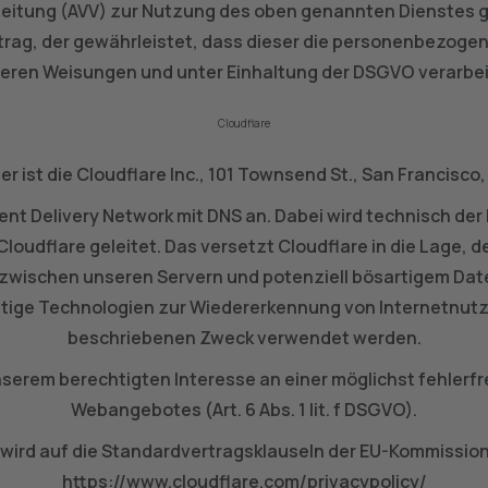
beitung (AVV) zur Nutzung des oben genannten Dienstes ge
trag, der gewährleistet, dass dieser die personenbezoge
eren Weisungen und unter Einhaltung der DSGVO verarbei
Cloudflare
er ist die Cloudflare Inc., 101 Townsend St., San Francisco
tent Delivery Network mit DNS an. Dabei wird technisch d
loudflare geleitet. Das versetzt Cloudflare in die Lage,
r zwischen unseren Servern und potenziell bösartigem Dat
tige Technologien zur Wiedererkennung von Internetnutzer
beschriebenen Zweck verwendet werden.
nserem berechtigten Interesse an einer möglichst fehlerfr
Webangebotes (Art. 6 Abs. 1 lit. f DSGVO).
wird auf die Standardvertragsklauseln der EU-Kommission g
https://www.cloudflare.com/privacypolicy/