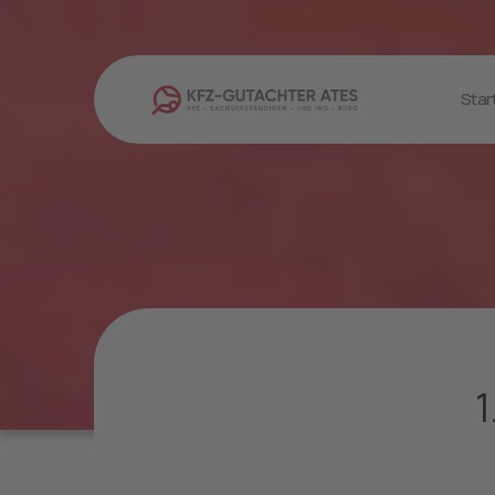
Star
1