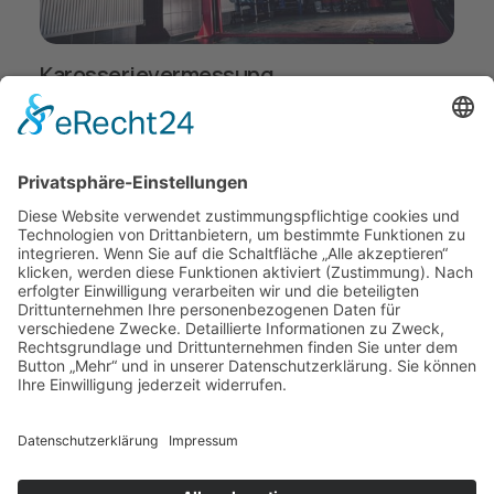
Karosserievermessung
Die Karosserievermessung ist ein präzises Verfahren
zur Beurteilung der Struktur und Integrität eines
Fahrzeugs, insbesondere nach Unfällen, um den
Umfang des Schadens und die notwendigen
Reparaturen zu bestimmen.
Mehr erfahren

Direkter Kontakt
0176 64720206
info@kfzgutachten-ates.de
Hammscher Weg 71, 47533 Kleve